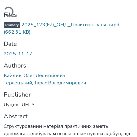
ding...
Files
2025_123(F7)_ОНД_Практичні заняття.pdf
Primary
(662.31 KB)
Date
2025-11-17
Authors
Кайдик, Олег Леонтійович
Терлецький, Тарас Володимирович
Publisher
Луцьк : ЛНТУ
Abstract
Структурований матеріал практичних занять
допомагає здобувачам освіти оптимізувати здобуті, під