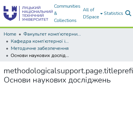
Communities
All of
&
Statistics
DSpace
Collections
Home
Факультет комп’ютерних та інформаційних технологій
Кафедра комп’ютерної інженерії та охоронних систем
Методичне забезпечення
Основи наукових досліджень
methodologicalsupport.page.titlepref
Основи наукових досліджень