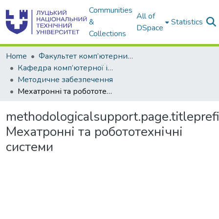
Communities
All of
&
Statistics
DSpace
Collections
Home
Факультет комп’ютерних та інформаційних технологій
Кафедра комп’ютерної інженерії та охоронних систем
Методичне забезпечення
Мехатронні та робототехнічні системи
methodologicalsupport.page.titlepref
Мехатронні та робототехнічні
системи