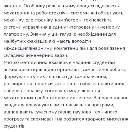
людини. Особливу роль у цьому процесі відіграють
мехатронні та робототехнічні системи, які об'єднують
механіку, електроніку, комп'ютерні технології та
системи управління в єдину інтегровану інженерну
платформу. Знання у цій галузі є необхідними для
майбутніх фахівців, які мають володіти
міждисциплінарними компетенціями для розв’язання
складних інженерних задач.
Метою методичних вказівок є надання студентам
чітких орієнтирів щодо організації самостійної роботи,
формування у них здатності до самонавчання,
розширення теоретичних знань і набуття практичних
навичок з аналізу, синтезу та моделювання
мехатронних і робототехнічних систем. Запропоновані
завдання враховують зміст навчальної програми,
відповідають сучасному рівню науково-технічного
прогресу та спрямовані на розвиток творчого мислення
студентів.