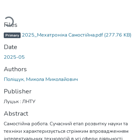
oading...
Files
2025_Мехатроніка Самостійна.pdf
(277.76 KB)
Primary
Date
2025-05
Authors
Поліщук, Микола Миколайович
Publisher
Луцьк : ЛНТУ
Abstract
Самостійна робота. Сучасний етап розвитку науки та
техніки характеризується стрімким впровадженням
інтелектуальних технологій в усі сфери діяльності