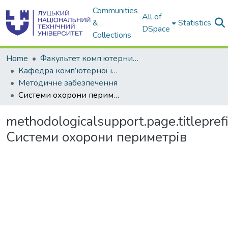
Communities
All of
&
Statistics
DSpace
Collections
Home
Факультет комп’ютерних та інформаційних технологій
Кафедра комп’ютерної інженерії та охоронних систем
Методичне забезпечення
Системи охорони периметрів
methodologicalsupport.page.titlepref
Системи охорони периметрів