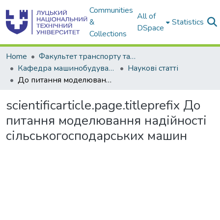
Communities
All of
&
Statistics
DSpace
Collections
Home
Факультет транспорту та інженерії
Кафедра машинобудування
Наукові статті
До питання моделювання надійності сільськогосподарських машин
scientificarticle.page.titleprefix
До
питання моделювання надійності
сільськогосподарських машин