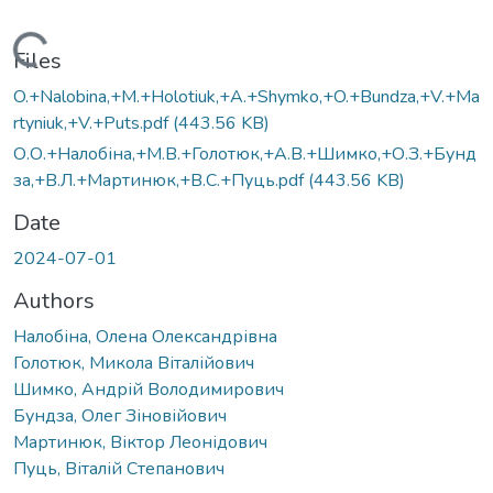
Loading...
Files
O.+Nalobina,+M.+Holotiuk,+A.+Shymko,+O.+Bundza,+V.+Ma
rtyniuk,+V.+Puts.pdf
(443.56 KB)
О.О.+Налобіна,+М.В.+Голотюк,+А.В.+Шимко,+О.З.+Бунд
за,+В.Л.+Мартинюк,+В.С.+Пуць.pdf
(443.56 KB)
Date
2024-07-01
Authors
Налобіна, Олена Олександрівна
Голотюк, Микола Віталійович
Шимко, Андрій Володимирович
Бундза, Олег Зіновійович
Мартинюк, Віктор Леонідович
Пуць, Віталій Степанович