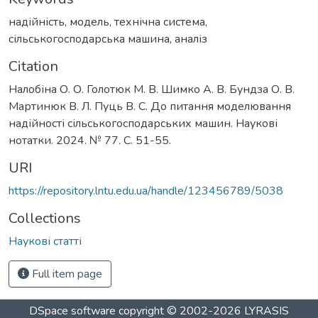
надійність
,
модель
,
технічна система
,
сільськогосподарська машина
,
аналіз
Citation
Налобіна О. О. Голотюк М. В. Шимко А. В. Бундза О. В.
Мартинюк В. Л. Пуць В. С. До питання моделювання
надійності сільськогосподарських машин. Наукові
нотатки. 2024. № 77. С. 51-55.
URI
https://repository.lntu.edu.ua/handle/123456789/5038
Collections
Наукові статті
Full item page
DSpace software
copyright © 2002-2026
LYRASIS