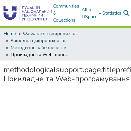
Communities
All of
&
Statistics
DSpace
Collections
Home
Факультет цифрових, освітніх та соціальних технологій
Кафедра цифрових освітніх технологій
Методичне забезпечення
Прикладне та Web-програмування
methodologicalsupport.page.titlepref
Прикладне та Web-програмування