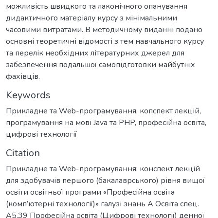
можливість швидкого та лаконічного опанування
дидактичного матеріалу курсу з мінімальними
часовими витратами. В методичному виданні подано
основні теоретичні відомості з тем навчального курсу
та перелік необхідних літературних джерел для
забезпечення подальшої самопідготовки майбутніх
фахівців.
Keywords
Прикладне та Web-програмування
,
копспект лекцій
,
програмування на мові Java та PHP
,
професійна освіта
,
цифрові технології
Citation
Прикладне та Web-програмування: конспект лекцій
для здобувачів першого (бакалаврського) рівня вищої
освіти освітньої програми «Професійна освіта
(комп’ютерні технології)» галузі знань А Освіта спец.
А5.39 Професійна освіта (Цифрові технології) денної